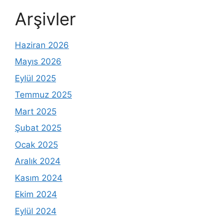
Arşivler
Haziran 2026
Mayıs 2026
Eylül 2025
Temmuz 2025
Mart 2025
Şubat 2025
Ocak 2025
Aralık 2024
Kasım 2024
Ekim 2024
Eylül 2024