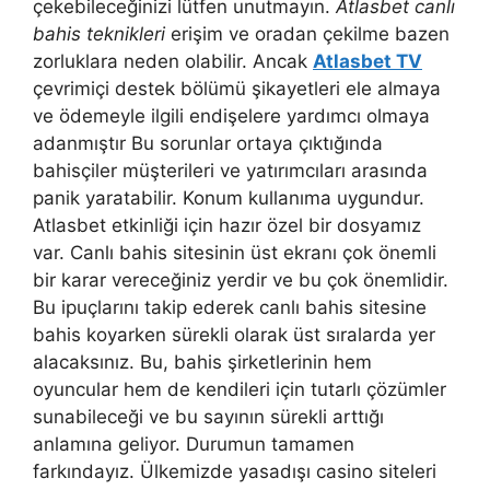
çekebileceğinizi lütfen unutmayın.
Atlasbet canlı
bahis teknikleri
erişim ve oradan çekilme bazen
zorluklara neden olabilir. Ancak
Atlasbet TV
çevrimiçi destek bölümü şikayetleri ele almaya
ve ödemeyle ilgili endişelere yardımcı olmaya
adanmıştır Bu sorunlar ortaya çıktığında
bahisçiler müşterileri ve yatırımcıları arasında
panik yaratabilir. Konum kullanıma uygundur.
Atlasbet etkinliği için hazır özel bir dosyamız
var. Canlı bahis sitesinin üst ekranı çok önemli
bir karar vereceğiniz yerdir ve bu çok önemlidir.
Bu ipuçlarını takip ederek canlı bahis sitesine
bahis koyarken sürekli olarak üst sıralarda yer
alacaksınız. Bu, bahis şirketlerinin hem
oyuncular hem de kendileri için tutarlı çözümler
sunabileceği ve bu sayının sürekli arttığı
anlamına geliyor. Durumun tamamen
farkındayız. Ülkemizde yasadışı casino siteleri