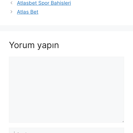
Atlasbet Spor Bahisleri
Atlas Bet
Yorum yapın
Yorum
İsim