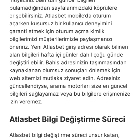
ihtiyacınız olan tüm güncel bilgileri
bulamadığından sayfalarımızdaki köprülere
erişebilirsiniz. Atlasbet mobile’da oturum
açarken kusursuz bir kullanıcı deneyimini
garanti etmek için oturum açma kimlik
bilgilerimizi müşterilerimizle paylaşmanızı
öneririz. Yeni Atlasbet giriş adresi olarak bilinen
alan bilgileri hafta içi günler dahil çoğu günde
değiştirilebilir. Bahis adresinizin taşınmasından
kaynaklanan olumsuz sonuçları önlemek için
web sitemizi mutlaka ziyaret edin. Adresiniz
güncellendiyse, arama motorları size en güncel
bilgileri sağlayamaz veya bu bilgilere erişmenize
izin veremez.
Atlasbet Bilgi Değiştirme Süreci
Atlasbet bilgi değiştirme süreci unsur katan,