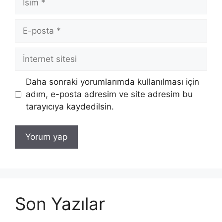
E-
posta
İnternet
sitesi
Daha sonraki yorumlarımda kullanılması için
adım, e-posta adresim ve site adresim bu
tarayıcıya kaydedilsin.
Son Yazılar