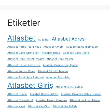
Etiketler
Atlasbet
Atlasbet Adresi
Atlas Bet
Atlasbet Adres Posta Kodu
Atlasbet Altyapı
Atlasbet Bahis Hizmetleri
Atlasbet Bahis Stratejileri
Atlasbet Bonus
Atlasbet Canlı Destek
Atlasbet Canlı Destek Yardım
Atlasbet Canlı Maçlar
Atlasbet Casino Endüstrisi
Atlasbet Casino Giriş İşlemi
Atlasbet Eposta Onayı
Atlasbet Etkinlik Takvimi
Atlasbet Farklı Spor Bahisleri
Atlasbet Farklı İsim
Atlasbet Giriş
Atlasbet Giriş Sayfası
Atlasbet Güncel
Atlasbet Güncel Adresi
Atlasbet Güvenilir Bahis Oranları
Atlasbet Güvenilir Mi
Atlasbet Hesap Kapatma
Atlasbet Jackpot Adresi
Atlasbet Kayıt
Atlasbet Kaç Oldu
Atlasbet Mobil Giriş