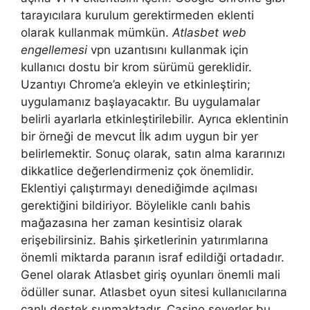
tarayıcılara kurulum gerektirmeden eklenti
olarak kullanmak mümkün.
Atlasbet web
engellemesi
vpn uzantısını kullanmak için
kullanıcı dostu bir krom sürümü gereklidir.
Uzantıyı Chrome’a ​​ekleyin ve etkinleştirin;
uygulamanız başlayacaktır. Bu uygulamalar
belirli ayarlarla etkinleştirilebilir. Ayrıca eklentinin
bir örneği de mevcut İlk adım uygun bir yer
belirlemektir. Sonuç olarak, satın alma kararınızı
dikkatlice değerlendirmeniz çok önemlidir.
Eklentiyi çalıştırmayı denediğimde açılması
gerektiğini bildiriyor. Böylelikle canlı bahis
mağazasına her zaman kesintisiz olarak
erişebilirsiniz. Bahis şirketlerinin yatırımlarına
önemli miktarda paranın israf edildiği ortadadır.
Genel olarak Atlasbet giriş oyunları önemli mali
ödüller sunar. Atlasbet oyun sitesi kullanıcılarına
canlı destek sunmaktadır. Casino severler bu