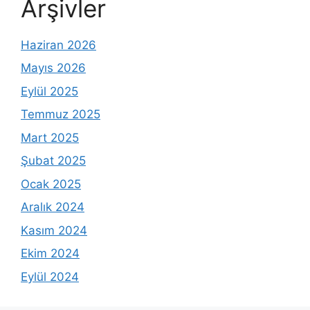
Arşivler
Haziran 2026
Mayıs 2026
Eylül 2025
Temmuz 2025
Mart 2025
Şubat 2025
Ocak 2025
Aralık 2024
Kasım 2024
Ekim 2024
Eylül 2024