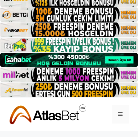
İçeriğe
atla
Menü