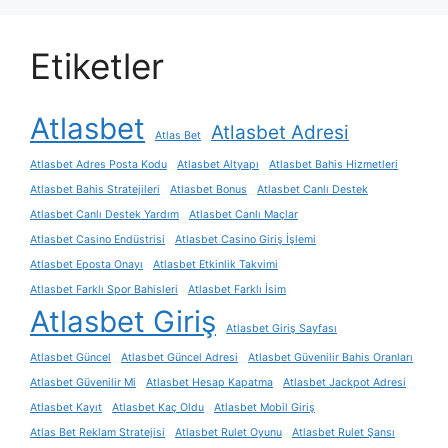
Etiketler
Atlasbet
Atlasbet Adresi
Atlas Bet
Atlasbet Adres Posta Kodu
Atlasbet Altyapı
Atlasbet Bahis Hizmetleri
Atlasbet Bahis Stratejileri
Atlasbet Bonus
Atlasbet Canlı Destek
Atlasbet Canlı Destek Yardım
Atlasbet Canlı Maçlar
Atlasbet Casino Endüstrisi
Atlasbet Casino Giriş İşlemi
Atlasbet Eposta Onayı
Atlasbet Etkinlik Takvimi
Atlasbet Farklı Spor Bahisleri
Atlasbet Farklı İsim
Atlasbet Giriş
Atlasbet Giriş Sayfası
Atlasbet Güncel
Atlasbet Güncel Adresi
Atlasbet Güvenilir Bahis Oranları
Atlasbet Güvenilir Mi
Atlasbet Hesap Kapatma
Atlasbet Jackpot Adresi
Atlasbet Kayıt
Atlasbet Kaç Oldu
Atlasbet Mobil Giriş
Atlas Bet Reklam Stratejisi
Atlasbet Rulet Oyunu
Atlasbet Rulet Şansı