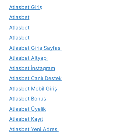
Atlasbet Giriş
Atlasbet
Atlasbet
Atlasbet
Atlasbet Giriş Sayfası
Atlasbet Altyapı
Atlasbet İnstagram
Atlasbet Canlı Destek
Atlasbet Mobil Giriş
Atlasbet Bonus
Atlasbet Üyelik
Atlasbet Kayıt
Atlasbet Yeni Adresi