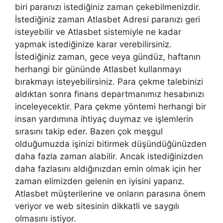
biri paranızı istediğiniz zaman çekebilmenizdir.
İstediğiniz zaman Atlasbet Adresi paranızı geri
isteyebilir ve Atlasbet sistemiyle ne kadar
yapmak istediğinize karar verebilirsiniz.
İstediğiniz zaman, gece veya gündüz, haftanın
herhangi bir gününde Atlasbet kullanmayı
bırakmayı isteyebilirsiniz. Para çekme talebinizi
aldıktan sonra finans departmanımız hesabınızı
inceleyecektir. Para çekme yöntemi herhangi bir
insan yardımına ihtiyaç duymaz ve işlemlerin
sırasını takip eder. Bazen çok meşgul
olduğumuzda işinizi bitirmek düşündüğünüzden
daha fazla zaman alabilir. Ancak istediğinizden
daha fazlasını aldığınızdan emin olmak için her
zaman elimizden gelenin en iyisini yaparız.
Atlasbet müşterilerine ve onların parasına önem
veriyor ve web sitesinin dikkatli ve saygılı
olmasını istiyor.