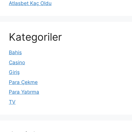
Atlasbet Kaç Oldu
Kategoriler
Bahis
Casino
Giriş
Para Çekme
Para Yatırma
TV