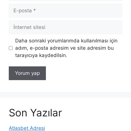
E-
posta
İnternet
sitesi
Daha sonraki yorumlarımda kullanılması için
adım, e-posta adresim ve site adresim bu
tarayıcıya kaydedilsin.
Son Yazılar
Atlasbet Adresi