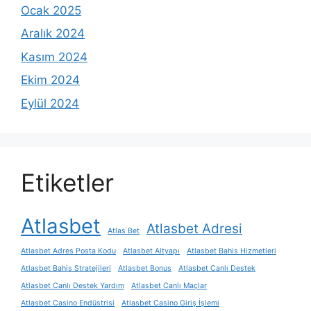
Ocak 2025
Aralık 2024
Kasım 2024
Ekim 2024
Eylül 2024
Etiketler
Atlasbet
Atlasbet Adresi
Atlas Bet
Atlasbet Adres Posta Kodu
Atlasbet Altyapı
Atlasbet Bahis Hizmetleri
Atlasbet Bahis Stratejileri
Atlasbet Bonus
Atlasbet Canlı Destek
Atlasbet Canlı Destek Yardım
Atlasbet Canlı Maçlar
Atlasbet Casino Endüstrisi
Atlasbet Casino Giriş İşlemi