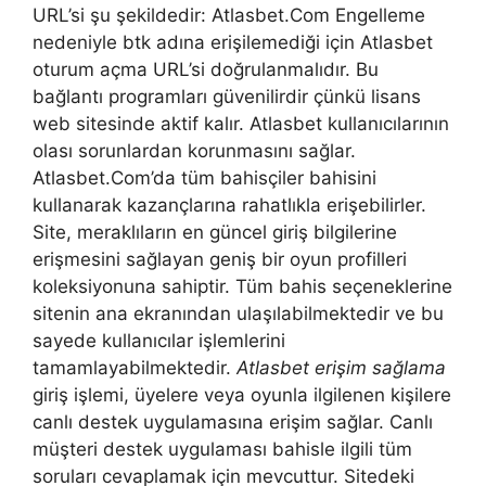
URL’si şu şekildedir: Atlasbet.Com Engelleme
nedeniyle btk adına erişilemediği için Atlasbet
oturum açma URL’si doğrulanmalıdır. Bu
bağlantı programları güvenilirdir çünkü lisans
web sitesinde aktif kalır. Atlasbet kullanıcılarının
olası sorunlardan korunmasını sağlar.
Atlasbet.Com’da tüm bahisçiler bahisini
kullanarak kazançlarına rahatlıkla erişebilirler.
Site, meraklıların en güncel giriş bilgilerine
erişmesini sağlayan geniş bir oyun profilleri
koleksiyonuna sahiptir. Tüm bahis seçeneklerine
sitenin ana ekranından ulaşılabilmektedir ve bu
sayede kullanıcılar işlemlerini
tamamlayabilmektedir.
Atlasbet erişim sağlama
giriş işlemi, üyelere veya oyunla ilgilenen kişilere
canlı destek uygulamasına erişim sağlar. Canlı
müşteri destek uygulaması bahisle ilgili tüm
soruları cevaplamak için mevcuttur. Sitedeki