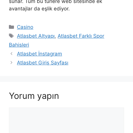
sunar. Tüm bu türlere web sitesinde ek
avantajlar da eşlik ediyor.
Kategoriler
Casino
Etiketler
Atlasbet Altyapı
,
Atlasbet Farklı Spor
Bahisleri
Atlasbet İnstagram
Atlasbet Giriş Sayfası
Yorum yapın
Yorum