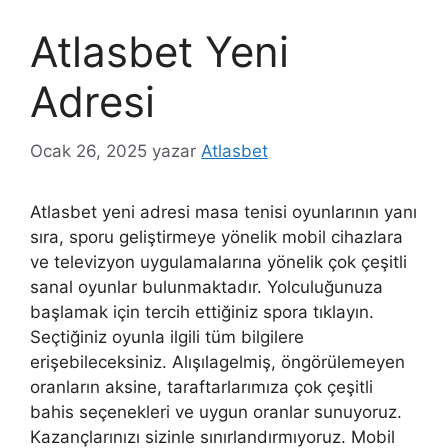
Atlasbet Yeni
Adresi
Ocak 26, 2025
yazar
Atlasbet
Atlasbet yeni adresi masa tenisi oyunlarının yanı
sıra, sporu geliştirmeye yönelik mobil cihazlara
ve televizyon uygulamalarına yönelik çok çeşitli
sanal oyunlar bulunmaktadır. Yolculuğunuza
başlamak için tercih ettiğiniz spora tıklayın.
Seçtiğiniz oyunla ilgili tüm bilgilere
erişebileceksiniz. Alışılagelmiş, öngörülemeyen
oranların aksine, taraftarlarımıza çok çeşitli
bahis seçenekleri ve uygun oranlar sunuyoruz.
Kazançlarınızı sizinle sınırlandırmıyoruz. Mobil