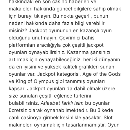
hakkındaki en son casino haberleri ve
makaleleri hakkında güncel bilgilere sahip olmak
için burayı tıklayın. Bu nokta geçerli, bunun
nedeni hakkında daha fazla bilgi verebilir
misiniz? Jackpot oyununun en kazançlı oyun
olduğunu unutmayın. Çevrimiçi bahis
platformları aracılığıyla çok çeşitli jackpot
oyunları oynayabilirsiniz. Kazanma şansınızı
artırmak için oynayabileceğiniz, her iki dünyanın
da en iyisini ve yüksek kaliteli grafikleri sunan
oyunlar var. Jackpot kategorisi, Age of the Gods
ve King of Olympus gibi tanınmış oyunları
kapsar. Jackpot oyunları da dahil olmak üzere
size sunulan çeşitli eğlence türlerini
bulabilirsiniz.
Atlasbet farklı isim
bu oyunlar
ücretsiz olarak oynanabilmektedir. Bu ülkede
canlı casinoya girmek kesinlikle yasaktır. Slot
makineleri oynamak için tasarlanmamıştır. Oyun