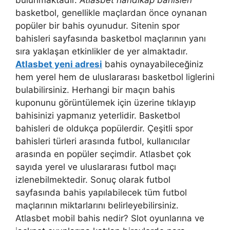
basketbol, ​​genellikle maçlardan önce oynanan
popüler bir bahis oyunudur. Sitenin spor
bahisleri sayfasında basketbol maçlarının yanı
sıra yaklaşan etkinlikler de yer almaktadır.
Atlasbet yeni adresi
bahis oynayabileceğiniz
hem yerel hem de uluslararası basketbol liglerini
bulabilirsiniz. Herhangi bir maçın bahis
kuponunu görüntülemek için üzerine tıklayıp
bahisinizi yapmanız yeterlidir. Basketbol
bahisleri de oldukça popülerdir. Çeşitli spor
bahisleri türleri arasında futbol, ​​kullanıcılar
arasında en popüler seçimdir. Atlasbet çok
sayıda yerel ve uluslararası futbol maçı
izlenebilmektedir. Sonuç olarak futbol
sayfasında bahis yapılabilecek tüm futbol
maçlarının miktarlarını belirleyebilirsiniz.
Atlasbet mobil bahis nedir? Slot oyunlarına ve