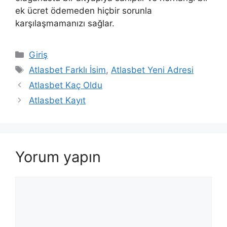
ek ücret ödemeden hiçbir sorunla
karşılaşmamanızı sağlar.
Kategoriler
Giriş
Etiketler
Atlasbet Farklı İsim
,
Atlasbet Yeni Adresi
Atlasbet Kaç Oldu
Atlasbet Kayıt
Yorum yapın
Yorum