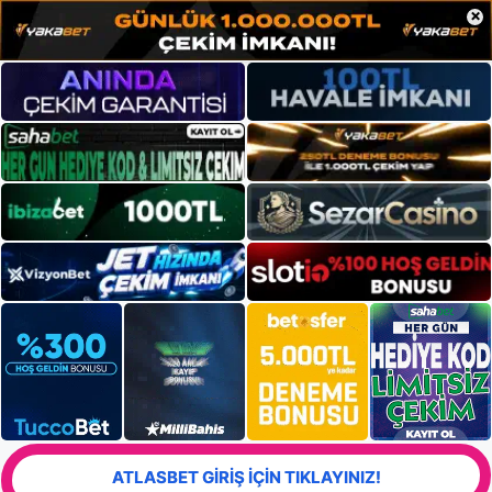
×
ATLASBET GİRİŞ İÇİN TIKLAYINIZ!