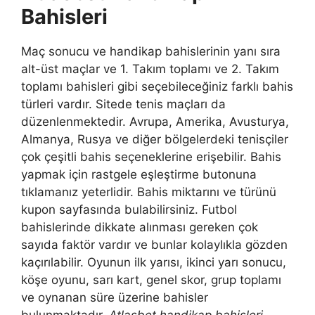
Bahisleri
Maç sonucu ve handikap bahislerinin yanı sıra
alt-üst maçlar ve 1. Takım toplamı ve 2. Takım
toplamı bahisleri gibi seçebileceğiniz farklı bahis
türleri vardır. Sitede tenis maçları da
düzenlenmektedir. Avrupa, Amerika, Avusturya,
Almanya, Rusya ve diğer bölgelerdeki tenisçiler
çok çeşitli bahis seçeneklerine erişebilir. Bahis
yapmak için rastgele eşleştirme butonuna
tıklamanız yeterlidir. Bahis miktarını ve türünü
kupon sayfasında bulabilirsiniz. Futbol
bahislerinde dikkate alınması gereken çok
sayıda faktör vardır ve bunlar kolaylıkla gözden
kaçırılabilir. Oyunun ilk yarısı, ikinci yarı sonucu,
köşe oyunu, sarı kart, genel skor, grup toplamı
ve oynanan süre üzerine bahisler
bulunmaktadır.
Atlasbet handikap bahisleri