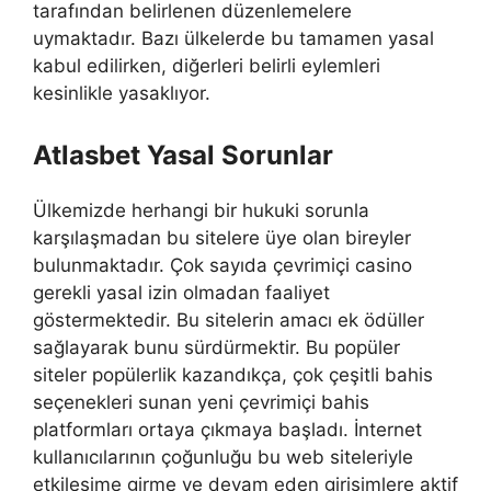
tarafından belirlenen düzenlemelere
uymaktadır. Bazı ülkelerde bu tamamen yasal
kabul edilirken, diğerleri belirli eylemleri
kesinlikle yasaklıyor.
Atlasbet Yasal Sorunlar
Ülkemizde herhangi bir hukuki sorunla
karşılaşmadan bu sitelere üye olan bireyler
bulunmaktadır. Çok sayıda çevrimiçi casino
gerekli yasal izin olmadan faaliyet
göstermektedir. Bu sitelerin amacı ek ödüller
sağlayarak bunu sürdürmektir. Bu popüler
siteler popülerlik kazandıkça, çok çeşitli bahis
seçenekleri sunan yeni çevrimiçi bahis
platformları ortaya çıkmaya başladı. İnternet
kullanıcılarının çoğunluğu bu web siteleriyle
etkileşime girme ve devam eden girişimlere aktif