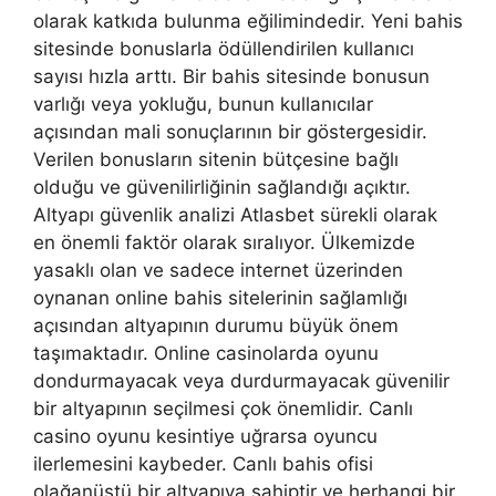
olarak katkıda bulunma eğilimindedir. Yeni bahis
sitesinde bonuslarla ödüllendirilen kullanıcı
sayısı hızla arttı. Bir bahis sitesinde bonusun
varlığı veya yokluğu, bunun kullanıcılar
açısından mali sonuçlarının bir göstergesidir.
Verilen bonusların sitenin bütçesine bağlı
olduğu ve güvenilirliğinin sağlandığı açıktır.
Altyapı güvenlik analizi Atlasbet sürekli olarak
en önemli faktör olarak sıralıyor. Ülkemizde
yasaklı olan ve sadece internet üzerinden
oynanan online bahis sitelerinin sağlamlığı
açısından altyapının durumu büyük önem
taşımaktadır. Online casinolarda oyunu
dondurmayacak veya durdurmayacak güvenilir
bir altyapının seçilmesi çok önemlidir. Canlı
casino oyunu kesintiye uğrarsa oyuncu
ilerlemesini kaybeder. Canlı bahis ofisi
olağanüstü bir altyapıya sahiptir ve herhangi bir