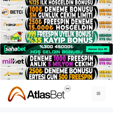
İçeriğe
atla
Menü