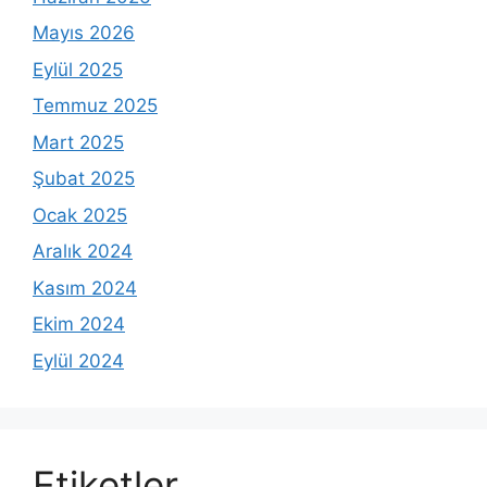
Mayıs 2026
Eylül 2025
Temmuz 2025
Mart 2025
Şubat 2025
Ocak 2025
Aralık 2024
Kasım 2024
Ekim 2024
Eylül 2024
Etiketler