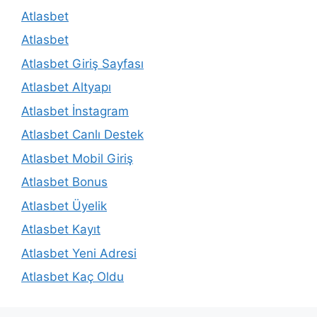
Atlasbet
Atlasbet
Atlasbet Giriş Sayfası
Atlasbet Altyapı
Atlasbet İnstagram
Atlasbet Canlı Destek
Atlasbet Mobil Giriş
Atlasbet Bonus
Atlasbet Üyelik
Atlasbet Kayıt
Atlasbet Yeni Adresi
Atlasbet Kaç Oldu