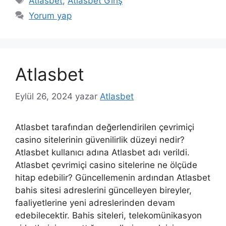
Atlasbet
,
Atlasbet Giriş
Yorum yap
Atlasbet
Eylül 26, 2024
yazar
Atlasbet
Atlasbet tarafından değerlendirilen çevrimiçi
casino sitelerinin güvenilirlik düzeyi nedir?
Atlasbet kullanıcı adına Atlasbet adı verildi.
Atlasbet çevrimiçi casino sitelerine ne ölçüde
hitap edebilir? Güncellemenin ardından Atlasbet
bahis sitesi adreslerini güncelleyen bireyler,
faaliyetlerine yeni adreslerinden devam
edebilecektir. Bahis siteleri, telekomünikasyon