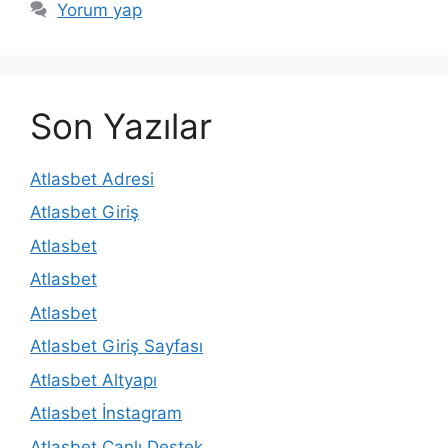
Yorum yap
Son Yazılar
Atlasbet Adresi
Atlasbet Giriş
Atlasbet
Atlasbet
Atlasbet
Atlasbet Giriş Sayfası
Atlasbet Altyapı
Atlasbet İnstagram
Atlasbet Canlı Destek