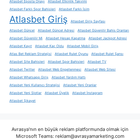
Atlasbet Eposta Onayı
Atlasbet Etkinlik Takvimi
Atlasbet Farklı Spor Bahisleri
Atlasbet Farklı İsim
Atlasbet Giriş
Atlasbet Giriş Sayfası
Atlasbet Güncel
Atlasbet Güncel Adresi
Atlasbet Güvenilir Bahis Oranları
Atlasbet Güvenilir Mi
Atlasbet Hesap Kapatma
Atlasbet Jackpot Adresi
Atlasbet Kayıt
Atlasbet Kaç Oldu
Atlasbet Mobil Giriş
Atlas Bet Reklam Stratejisi
Atlasbet Rulet Oyunu
Atlasbet Rulet Şansı
Atlasbet Site Bahisleri
Atlasbet Spor Bahisleri
Atlasbet TV
Atlasbet Twitter
Atlasbet Web Engellenmesi
Atlasbet Web Sitesi
Atlasbet Whatsapp Giriş
Atlasbet Yardım Hattı
Atlasbet Yeni Kullanıcı Stratejisi
Atlasbet Yeni Oranlar
Atlasbet Yeni Slotlar
Atlasbet Üyelik
Atlasbet İnstagram
Atlasbet Şikayet
Avrasya'nın en büyük reklam platformunda olmak için
Microsoft Teams:
reklam@avrasyamarketing.com