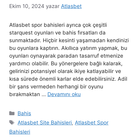
Ekim 10, 2024
yazar
Atlasbet
Atlasbet spor bahisleri ayrıca çok çeşitli
starquest oyunları ve bahis fırsatları da
sunmaktadır. Hiçbir kesinti yaşamadan kendinizi
bu oyunlara kaptırın. Akıllıca yatırım yapmak, bu
oyunları oynayarak paradan tasarruf etmenize
yardımcı olabilir. Bu yönergelere bağlı kalarak,
gelirinizi potansiyel olarak ikiye katlayabilir ve
kısa sürede önemli karlar elde edebilirsiniz. Adil
bir şans vermeden herhangi bir oyunu
bırakmaktan …
Devamını oku
Kategoriler
Bahis
Etiketler
Atlasbet Site Bahisleri
,
Atlasbet Spor
Bahisleri