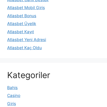
Atlasbet Mobil Giriş
Atlasbet Bonus
Atlasbet Üyelik
Atlasbet Kayıt
Atlasbet Yeni Adresi
Atlasbet Kaç Oldu
Kategoriler
Bahis
Casino
Giriş