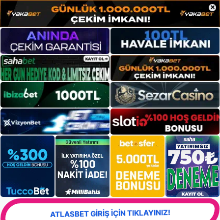
×
ATLASBET GİRİŞ İÇİN TIKLAYINIZ!