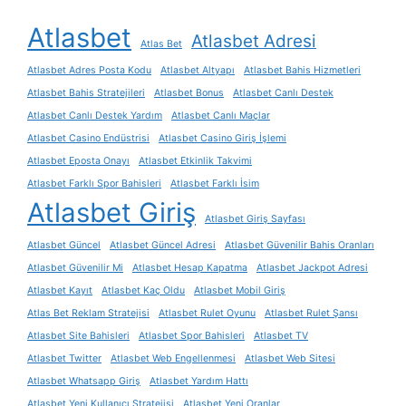
Atlasbet
Atlasbet Adresi
Atlas Bet
Atlasbet Adres Posta Kodu
Atlasbet Altyapı
Atlasbet Bahis Hizmetleri
Atlasbet Bahis Stratejileri
Atlasbet Bonus
Atlasbet Canlı Destek
Atlasbet Canlı Destek Yardım
Atlasbet Canlı Maçlar
Atlasbet Casino Endüstrisi
Atlasbet Casino Giriş İşlemi
Atlasbet Eposta Onayı
Atlasbet Etkinlik Takvimi
Atlasbet Farklı Spor Bahisleri
Atlasbet Farklı İsim
Atlasbet Giriş
Atlasbet Giriş Sayfası
Atlasbet Güncel
Atlasbet Güncel Adresi
Atlasbet Güvenilir Bahis Oranları
Atlasbet Güvenilir Mi
Atlasbet Hesap Kapatma
Atlasbet Jackpot Adresi
Atlasbet Kayıt
Atlasbet Kaç Oldu
Atlasbet Mobil Giriş
Atlas Bet Reklam Stratejisi
Atlasbet Rulet Oyunu
Atlasbet Rulet Şansı
Atlasbet Site Bahisleri
Atlasbet Spor Bahisleri
Atlasbet TV
Atlasbet Twitter
Atlasbet Web Engellenmesi
Atlasbet Web Sitesi
Atlasbet Whatsapp Giriş
Atlasbet Yardım Hattı
Atlasbet Yeni Kullanıcı Stratejisi
Atlasbet Yeni Oranlar