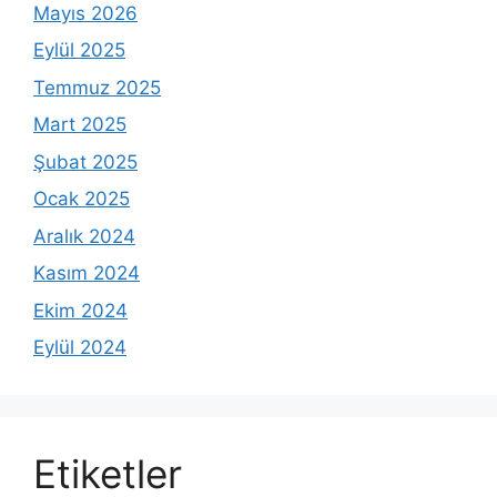
Mayıs 2026
Eylül 2025
Temmuz 2025
Mart 2025
Şubat 2025
Ocak 2025
Aralık 2024
Kasım 2024
Ekim 2024
Eylül 2024
Etiketler