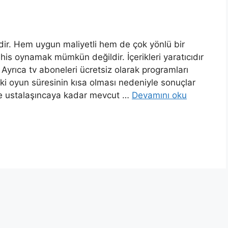
dir. Hem uygun maliyetli hem de çok yönlü bir
his oynamak mümkün değildir. İçerikleri yaratıcıdır
 Ayrıca tv aboneleri ücretsiz olarak programları
deki oyun süresinin kısa olması nedeniyle sonuçlar
de ustalaşıncaya kadar mevcut …
Devamını oku