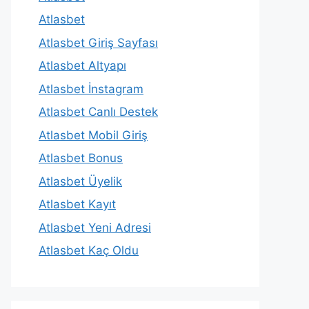
Atlasbet
Atlasbet Giriş Sayfası
Atlasbet Altyapı
Atlasbet İnstagram
Atlasbet Canlı Destek
Atlasbet Mobil Giriş
Atlasbet Bonus
Atlasbet Üyelik
Atlasbet Kayıt
Atlasbet Yeni Adresi
Atlasbet Kaç Oldu