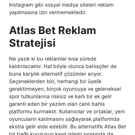
Instagram gibi sosyal medya siteleri reklam
yapılmasına izin vermemektedir.
Atlas Bet Reklam
Stratejisi
Ne yazık ki bu reklamlar kısa sürede
kaldırılacaktır. Hal böyle olunca bahisçiler de
buna karşılık alternatif çözümler arıyor.
Seçeneklerden biri, herhangi bir üyelik
gerektirmeyen, birçok oyuncuya ve geleneksel
spor tutkunlarına risksiz ve karlı bir ek gelir
garanti eden bir yazılım olan canlı bahis
platformu kurmaktır. Kullanıcılar ve ortaklar, yeni
oyuncuların katılmasını sağlayarak platformda
ekstra gelir elde edebilir. Bu alternatife Atlas Bet
bir bağlı kuruluşun kayıt işlemi sırasında da