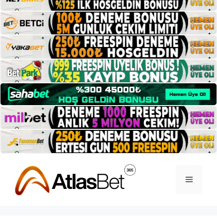
İçeriğe
atla
Menü