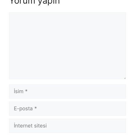
Yorum yapın
Yorum
İsim
E-
posta
İnternet
sitesi