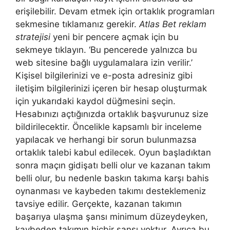
erişilebilir. Devam etmek için ortaklık programları
sekmesine tıklamanız gerekir.
Atlas Bet reklam
stratejisi
yeni bir pencere açmak için bu
sekmeye tıklayın. ‘Bu pencerede yalnızca bu
web sitesine bağlı uygulamalara izin verilir.’
Kişisel bilgilerinizi ve e-posta adresiniz gibi
iletişim bilgilerinizi içeren bir hesap oluşturmak
için yukarıdaki kaydol düğmesini seçin.
Hesabınızı açtığınızda ortaklık başvurunuz size
bildirilecektir. Öncelikle kapsamlı bir inceleme
yapılacak ve herhangi bir sorun bulunmazsa
ortaklık talebi kabul edilecek. Oyun başladıktan
sonra maçın gidişatı belli olur ve kazanan takım
belli olur, bu nedenle baskın takıma karşı bahis
oynanması ve kaybeden takımı desteklemeniz
tavsiye edilir. Gerçekte, kazanan takımın
başarıya ulaşma şansı minimum düzeydeyken,
kaybeden takımın hiçbir şansı yoktur. Ayrıca bu