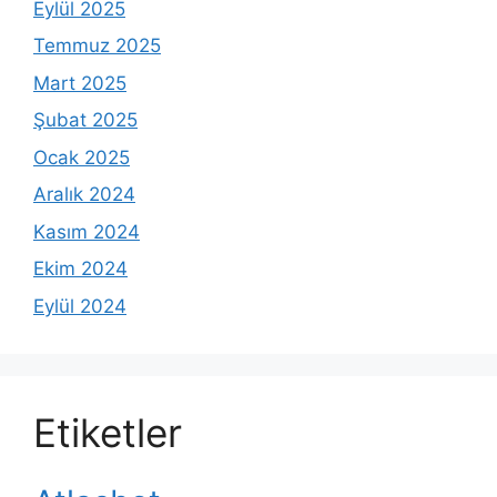
Eylül 2025
Temmuz 2025
Mart 2025
Şubat 2025
Ocak 2025
Aralık 2024
Kasım 2024
Ekim 2024
Eylül 2024
Etiketler