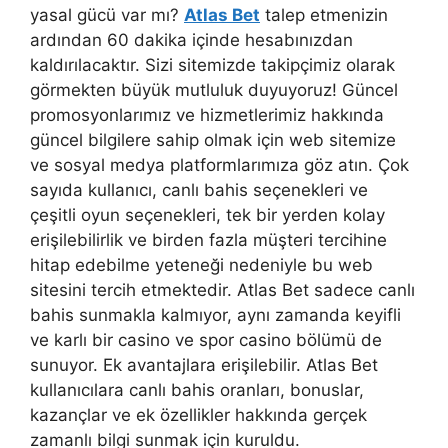
yasal gücü var mı?
Atlas Bet
talep etmenizin
ardından 60 dakika içinde hesabınızdan
kaldırılacaktır. Sizi sitemizde takipçimiz olarak
görmekten büyük mutluluk duyuyoruz! Güncel
promosyonlarımız ve hizmetlerimiz hakkında
güncel bilgilere sahip olmak için web sitemize
ve sosyal medya platformlarımıza göz atın. Çok
sayıda kullanıcı, canlı bahis seçenekleri ve
çeşitli oyun seçenekleri, tek bir yerden kolay
erişilebilirlik ve birden fazla müşteri tercihine
hitap edebilme yeteneği nedeniyle bu web
sitesini tercih etmektedir. Atlas Bet sadece canlı
bahis sunmakla kalmıyor, aynı zamanda keyifli
ve karlı bir casino ve spor casino bölümü de
sunuyor. Ek avantajlara erişilebilir. Atlas Bet
kullanıcılara canlı bahis oranları, bonuslar,
kazançlar ve ek özellikler hakkında gerçek
zamanlı bilgi sunmak için kuruldu.