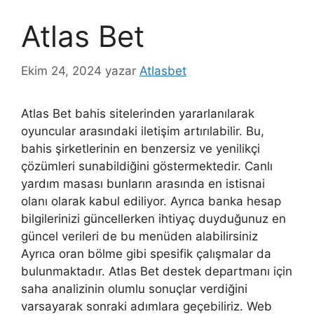
Atlas Bet
Ekim 24, 2024
yazar
Atlasbet
Atlas Bet bahis sitelerinden yararlanılarak
oyuncular arasındaki iletişim artırılabilir. Bu,
bahis şirketlerinin en benzersiz ve yenilikçi
çözümleri sunabildiğini göstermektedir. Canlı
yardım masası bunların arasında en istisnai
olanı olarak kabul ediliyor. Ayrıca banka hesap
bilgilerinizi güncellerken ihtiyaç duyduğunuz en
güncel verileri de bu menüden alabilirsiniz
Ayrıca oran bölme gibi spesifik çalışmalar da
bulunmaktadır. Atlas Bet destek departmanı için
saha analizinin olumlu sonuçlar verdiğini
varsayarak sonraki adımlara geçebiliriz. Web