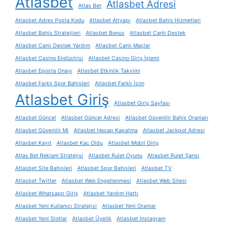
Atlasbet
Atlasbet Adresi
Atlas Bet
Atlasbet Adres Posta Kodu
Atlasbet Altyapı
Atlasbet Bahis Hizmetleri
Atlasbet Bahis Stratejileri
Atlasbet Bonus
Atlasbet Canlı Destek
Atlasbet Canlı Destek Yardım
Atlasbet Canlı Maçlar
Atlasbet Casino Endüstrisi
Atlasbet Casino Giriş İşlemi
Atlasbet Eposta Onayı
Atlasbet Etkinlik Takvimi
Atlasbet Farklı Spor Bahisleri
Atlasbet Farklı İsim
Atlasbet Giriş
Atlasbet Giriş Sayfası
Atlasbet Güncel
Atlasbet Güncel Adresi
Atlasbet Güvenilir Bahis Oranları
Atlasbet Güvenilir Mi
Atlasbet Hesap Kapatma
Atlasbet Jackpot Adresi
Atlasbet Kayıt
Atlasbet Kaç Oldu
Atlasbet Mobil Giriş
Atlas Bet Reklam Stratejisi
Atlasbet Rulet Oyunu
Atlasbet Rulet Şansı
Atlasbet Site Bahisleri
Atlasbet Spor Bahisleri
Atlasbet TV
Atlasbet Twitter
Atlasbet Web Engellenmesi
Atlasbet Web Sitesi
Atlasbet Whatsapp Giriş
Atlasbet Yardım Hattı
Atlasbet Yeni Kullanıcı Stratejisi
Atlasbet Yeni Oranlar
Atlasbet Yeni Slotlar
Atlasbet Üyelik
Atlasbet İnstagram