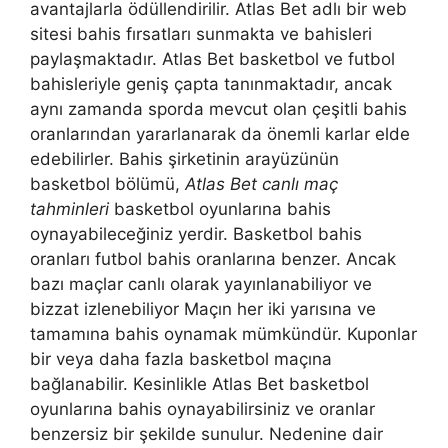
avantajlarla ödüllendirilir. Atlas Bet adlı bir web
sitesi bahis fırsatları sunmakta ve bahisleri
paylaşmaktadır. Atlas Bet basketbol ve futbol
bahisleriyle geniş çapta tanınmaktadır, ancak
aynı zamanda sporda mevcut olan çeşitli bahis
oranlarından yararlanarak da önemli karlar elde
edebilirler. Bahis şirketinin arayüzünün
basketbol bölümü,
Atlas Bet canlı maç
tahminleri
basketbol oyunlarına bahis
oynayabileceğiniz yerdir. Basketbol bahis
oranları futbol bahis oranlarına benzer. Ancak
bazı maçlar canlı olarak yayınlanabiliyor ve
bizzat izlenebiliyor Maçın her iki yarısına ve
tamamına bahis oynamak mümkündür. Kuponlar
bir veya daha fazla basketbol maçına
bağlanabilir. Kesinlikle Atlas Bet basketbol
oyunlarına bahis oynayabilirsiniz ve oranlar
benzersiz bir şekilde sunulur. Nedenine dair